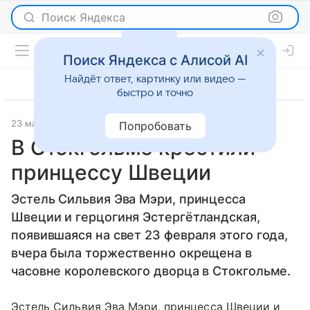
Поиск Яндекса
Поиск Яндекса с Алисой AI
Найдёт ответ, картинку или видео —
быстро и точно
23 мая 2012
Светская жизнь
Попробовать
В Стокгольме крестили
принцессу Швеции
Эстель Сильвия Эва Мэри, принцесса
Швеции и герцогиня Эстергётландская,
появившаяся на свет 23 февраля этого года,
вчера была торжественно окрещена в
часовне королевского дворца в Стокгольме.
Эстель Сильвия Эва Мэри, принцесса Швеции и