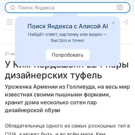
Поиск Яндекса
Поиск Яндекса с Алисой AI
Найдёт ответ, картинку или видео —
быстро и точно
21 июня 2012
Светская жизнь
Попробовать
У Ким Кардашьян 224 пары
дизайнерских туфель
Уроженка Армении из Голливуда, на весь мир
известная своими пышными формами,
хранит дома несколько сотен пар
дизайнерской обуви
Обладательница одного из самых роскошных тел в
США, а может быть, и во всём мире, Ким