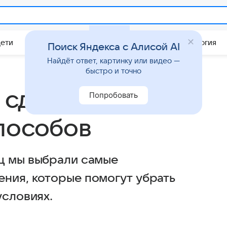
Дети
Дом
Гороскопы
Стиль жизни
Психология
Поиск Яндекса с Алисой AI
Найдёт ответ, картинку или видео —
быстро и точно
 сделать талию:
Попробовать
пособов
ц мы выбрали самые
ния, которые помогут убрать
условиях.