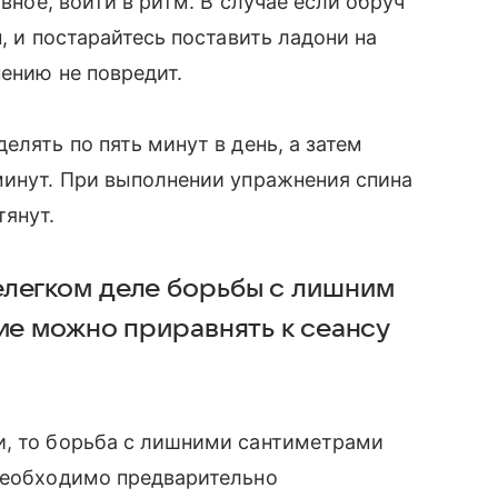
вное, войти в ритм. В случае если обруч
, и постарайтесь поставить ладони на
ению не повредит.
елять по пять минут в день, а затем
минут. При выполнении упражнения спина
тянут.
елегком деле борьбы с лишним
вие можно приравнять к сеансу
и, то борьба с лишними сантиметрами
 необходимо предварительно