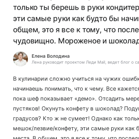
только ты берешь в руки кондите
эти самые руки как будто бы начи
общем, это я все к тому, что пос
чудовищно. Мороженое и шоколад
Елена Володина
Лена руководит проектом Леди Mail, ведет блог о с
В кулинарии сложно учиться на чужих ошибк
начинаешь понимать, что к чему. Все кажетс
пока шеф показывает «демо». Отсадить мерен
пустяков! Окунуть конфету в шоколад? Поду
градусов? Кто ж не сумеет! Однако как толь
мешок/лезвие/конфету, эти самые руки как б
места. В общем, это я все к тому, что посл