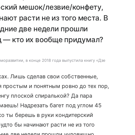
рский мешок/лезвие/конфету,
нают расти не из того места. В
ледние две недели прошли
 — кто их вообще придумал?
аморазвитии, в конце 2018 года выпустила книгу «Дзе
ах. Лишь сделав свои собственные,
я простым и понятным ровно до тех пор,
гу плоской спиралькой? Да пара
маешь! Надрезать багет под углом 45
ко ты берешь в руки кондитерский
удто бы начинают расти не из того
едние две недели прошли чудовищно.