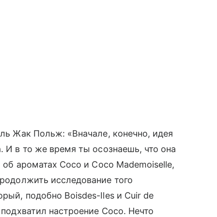
ель Жак Польж: «Вначале, конечно, идея
. И в то же время ты осознаешь, что она
л об ароматах Coco и Coco Mademoiselle,
 продолжить исследование того
ый, подобно Boisdes-Iles и Cuir de
Я подхватил настроение Coco. Нечто