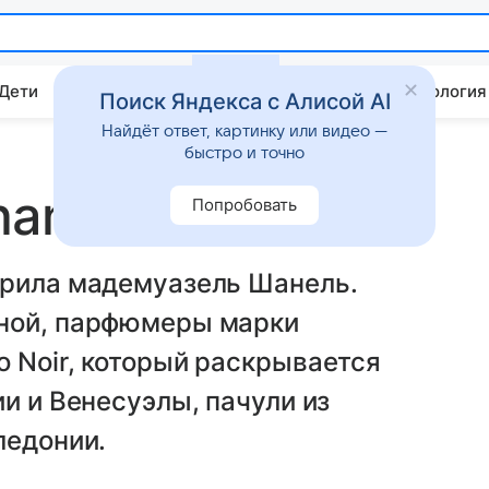
 Дети
Дом
Гороскопы
Стиль жизни
Психология
Поиск Яндекса с Алисой AI
Найдёт ответ, картинку или видео —
быстро и точно
anel
Попробовать
орила мадемуазель Шанель.
иной, парфюмеры марки
 Noir, который раскрывается
и и Венесуэлы, пачули из
ледонии.