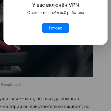
У вас включ
ён
V
P
N
Отключите, чтобы всё работало
Готово
Freepik.com
мущаться — мол, бег всегда помогал
— калории он действительно сжигает, но,