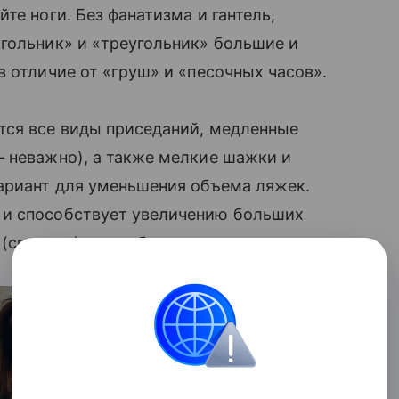
те ноги. Без фанатизма и гантель,
гольник» и «треугольник» большие и
 отличие от «груш» и «песочных часов».
тся все виды приседаний, медленные
— неважно), а также мелкие шажки и
вариант для уменьшения объема ляжек.
 и способствует увеличению больших
 (спереди) мышц бедер.