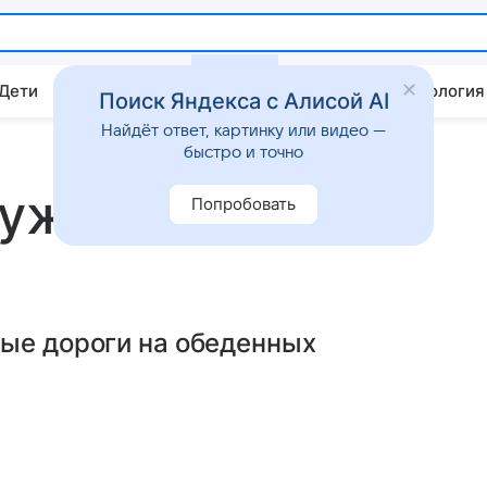
 Дети
Дом
Гороскопы
Стиль жизни
Психология
Поиск Яндекса с Алисой AI
Найдёт ответ, картинку или видео —
быстро и точно
нужен поезд
Попробовать
ные дороги на обеденных