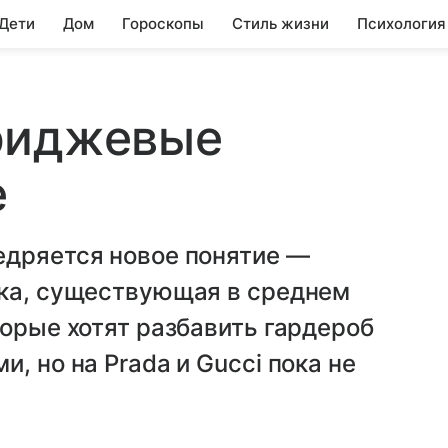
 Дети
Дом
Гороскопы
Стиль жизни
Психология
риджевые
е
едряется новое понятие —
рка, существующая в среднем
торые хотят разбавить гардероб
, но на Prada и Gucci пока не