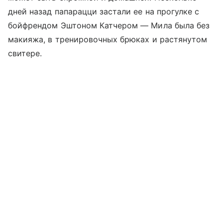
дней назад папарацци застали ее на прогулке с
бойфрендом Эштоном Катчером — Мила была без
макияжа, в тренировочных брюках и растянутом
свитере.