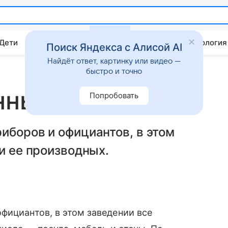
 Дети
Дом
Гороскопы
Стиль жизни
Психология
Поиск Яндекса с Алисой AI
Найдёт ответ, картинку или видео —
быстро и точно
нный из картона
Попробовать
иборов и официантов, в этом
и ее производных.
фициантов, в этом заведении все