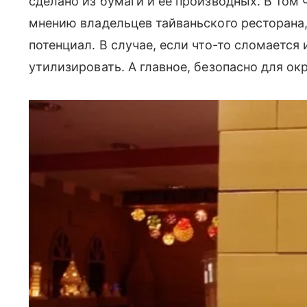
сделано из бумаги и ее производных. В том 
мнению владельцев тайваньского ресторана,
потенциал. В случае, если что-то сломается
утилизировать. А главное, безопасно для о