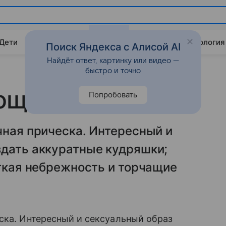
 Дети
Дом
Гороскопы
Стиль жизни
Психология
Поиск Яндекса с Алисой AI
Найдёт ответ, картинку или видео —
быстро и точно
ющихся волос
Попробовать
чная прическа. Интересный и
здать аккуратные кудряшки;
егкая небрежность и торчащие
ка. Интересный и сексуальный образ