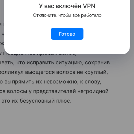
У вас включ
ён
V
P
N
Отключите, чтобы всё работало
 прямые: дело в том, что в процессе
 часть чешуек волосяной кутикулы не
Готово
нителей, а значит, каждый волосок
тут медленнее прямых волос;
вать, что исправить ситуацию, сохранив
фолликул вьющегося волоса не круглый,
ью выпрямить их невозможно; к слову,
я волосы у представителей негроидной
это их безусловный плюс.