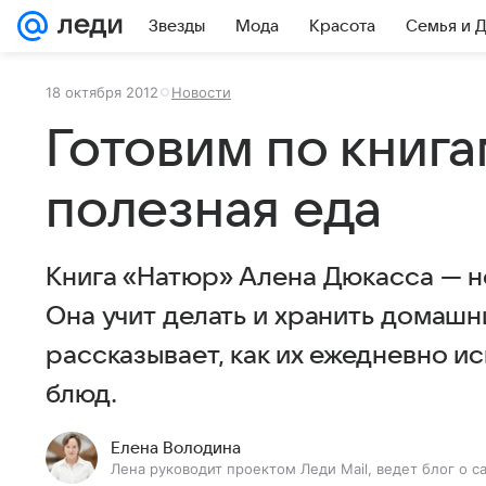
Звезды
Мода
Красота
Семья и 
18 октября 2012
Новости
Готовим по книга
полезная еда
Книга «Натюр» Алена Дюкасса — н
Она учит делать и хранить домашн
рассказывает, как их ежедневно и
блюд.
Елена Володина
Лена руководит проектом Леди Mail, ведет блог о с