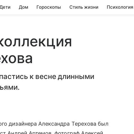
 Дети
Дом
Гороскопы
Стиль жизни
Психология
коллекция
ехова
апастись к весне длинными
ьями.
ого дизайнера Александра Терехова был
ст Андрей Артемов, фотограф Алексей