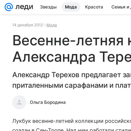
Звезды
Мода
Красота
Семья и
14 декабря 2012
Мода
Весенне-летняя 
Александра Тер
Александр Терехов предлагает з
приталенными сарафанами и плат
Ольга Бородина
Лукбук весенне-летней коллекции российск
создан в Сен-Тропе. Над ним работали стили