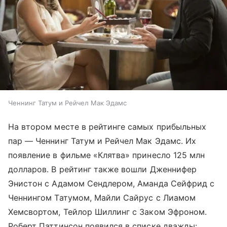
Ченнинг Татум и Рейчел Мак Эдамс
На втором месте в рейтинге самых прибыльных
пар — Ченнинг Татум и Рейчел Мак Эдамс. Их
появление в фильме «Клятва» принесло 125 млн
долларов. В рейтинг также вошли Дженнифер
Энистон с Адамом Сендлером, Аманда Сейфрид с
Ченнингом Татумом, Майли Сайрус с Лиамом
Хемсвортом, Тейлор Шиллинг с Заком Эфроном.
Роберт Паттинсон появился в списке дважды: