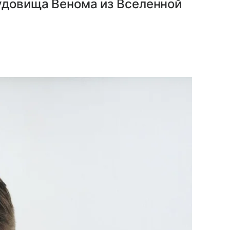
чудовища Венома из Вселенной