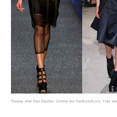
Показы Jean Paul Gaultier, Comme des Gar&ccedil;ons, Yves Sai