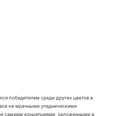
ался победителем среди других цветов в
овсе не мрачными упадническими
орее самими концепциями, заложенными в