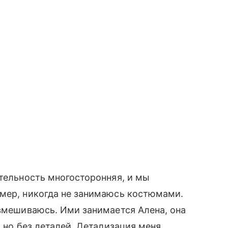
ятельность многосторонняя, и мы
имер, никогда не занимаюсь костюмами.
 вмешиваюсь. Ими занимается Алена, она
 но без деталей. Детализация меня