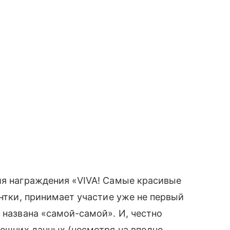
ния награждения «VIVA! Самые красивые
антки, принимает участие уже не первый
названа «самой-самой». И, честно
нешних данных (несмотря на вполне