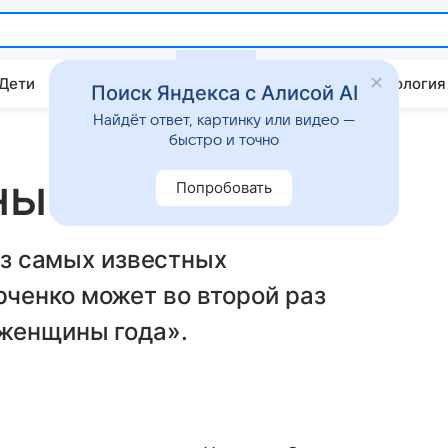
 Дети
Дом
Гороскопы
Стиль жизни
Психология
Поиск Яндекса с Алисой AI
Найдёт ответ, картинку или видео —
быстро и точно
ны Марченко
Попробовать
 из самых известных
ченко может во второй раз
 женщины года».