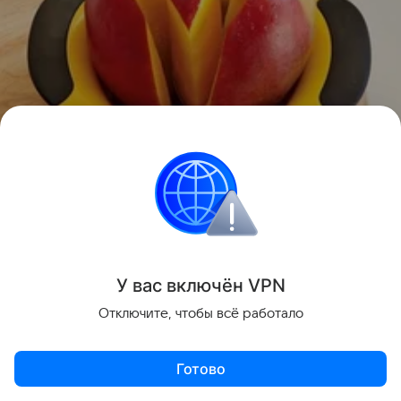
Цена:
12,49 евро
У вас включ
ён
V
P
N
Фото: tupperware.ru, vitesse.ru, oxo.com, marna-
Отключите, чтобы всё работало
inc.co.jp, sophiafong.co.uk, fredandfriends.com,
www.williams-sonoma.com, josephjoseph.com,
Готово
kyouei-ltd.co.jp, из архива пресс-служб