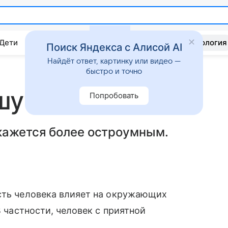
 Дети
Дом
Гороскопы
Стиль жизни
Психология
Поиск Яндекса с Алисой AI
Найдёт ответ, картинку или видео —
быстро и точно
шутят смешнее
Попробовать
кажется более остроумным.
ость человека влияет на окружающих
 частности, человек с приятной