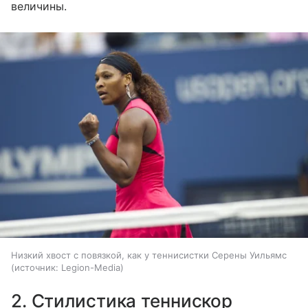
величины.
Низкий хвост с повязкой, как у теннисистки Серены Уильямс
источник:
Legion-Media
2. Стилистика теннискор