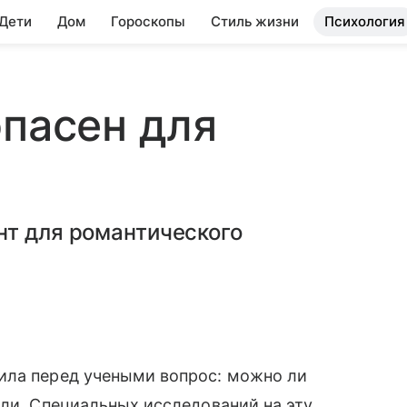
 Дети
Дом
Гороскопы
Стиль жизни
Психология
опасен для
нт для романтического
ила перед учеными вопрос: можно ли
ли. Специальных исследований на эту