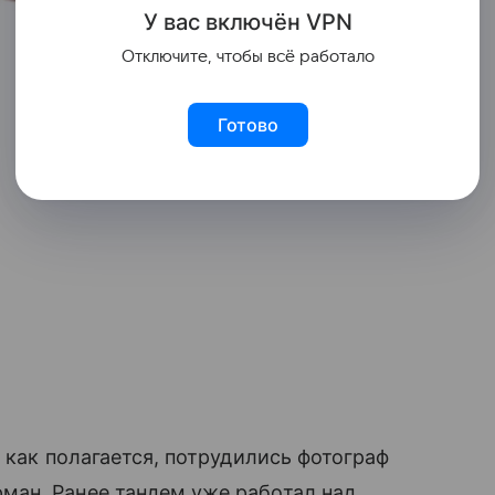
У вас включ
ён
V
P
N
Отключите, чтобы всё работало
Готово
 как полагается, потрудились фотограф
ан. Ранее тандем уже работал над