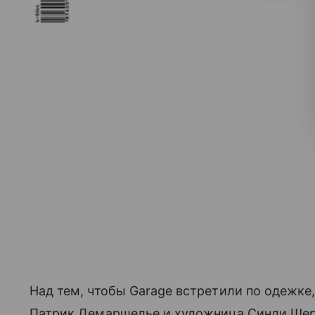
Над тем, чтобы Garage встретили по одежке,
Патрик Демаршелье и художница Синди Шерм