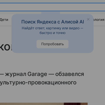
 Дети
Дом
Гороскопы
Стиль жизни
Психология
Поиск Яндекса с Алисой AI
Найдёт ответ, картинку или видео —
быстро и точно
ковой пришел в
Попробовать
— журнал Garage — обзавелся
культурно-провокационного