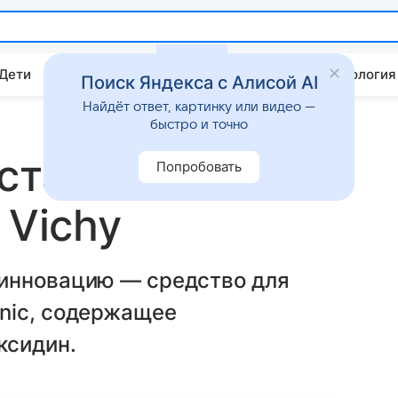
 Дети
Дом
Гороскопы
Стиль жизни
Психология
Поиск Яндекса с Алисой AI
Найдёт ответ, картинку или видео —
быстро и точно
ста волос
Попробовать
 Vichy
 инновацию — средство для
nic, содержащее
ксидин.