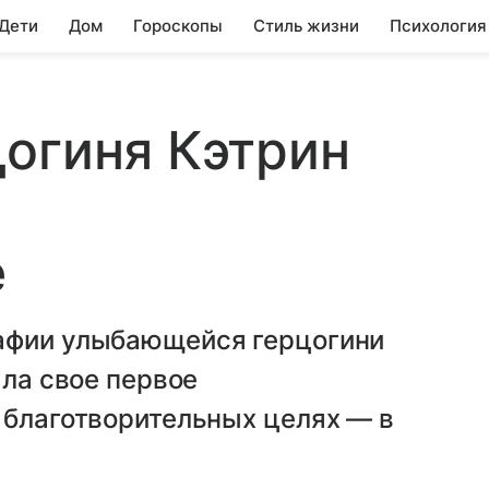
 Дети
Дом
Гороскопы
Стиль жизни
Психология
огиня Кэтрин
е
рафии улыбающейся герцогини
ала свое первое
 благотворительных целях — в