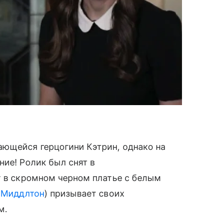
ющейся герцогини Кэтрин, однако на
ние! Ролик был снят в
̆т в скромном черном платье с белым
т Миддлтон
) призывает своих
м.