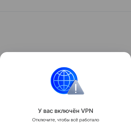
У вас включ
ён
V
P
N
Отключите, чтобы всё работало