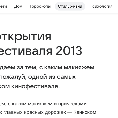
Дети
Дом
Гороскопы
Стиль жизни
Психология
открытия
естиваля 2013
даем за тем, с каким макияжем
 пожалуй, одной из самых
ком кинофестивале.
тем, с каким макияжем и прическами
мых главных красных дорожек — Каннском