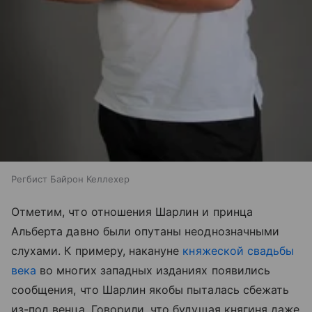
Регбист Байрон Келлехер
Отметим, что отношения Шарлин и принца
Альберта давно были опутаны неоднозначными
слухами. К примеру, накануне
княжеской свадьбы
века
во многих западных изданиях появились
сообщения, что Шарлин якобы пыталась сбежать
из-под венца. Говорили, что будущая княгиня даже