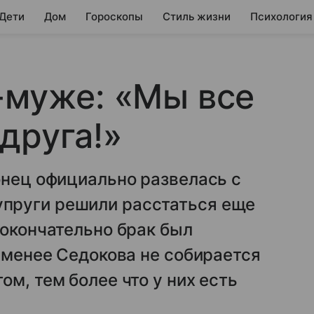
 Дети
Дом
Гороскопы
Стиль жизни
Психология
-муже: «Мы все
друга!»
онец официально развелась с
пруги решили расстаться еще
 окончательно брак был
е менее Седокова не собирается
м, тем более что у них есть