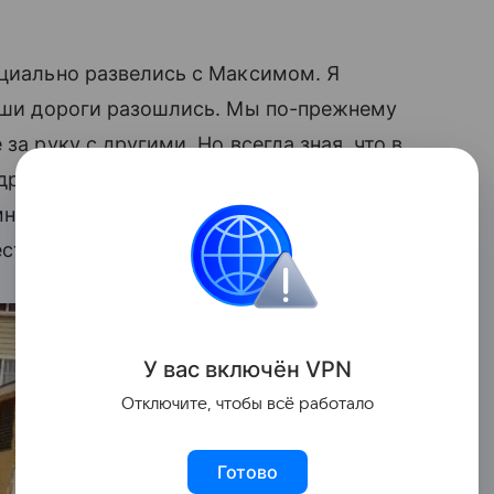
ициально развелись с Максимом. Я
наши дороги разошлись. Мы по-прежнему
за руку с другими. Но всегда зная, что в
друг друга. Мы решили все наши
ним ни обид, ни сожалений, и все так же
есте…»
У вас включ
ён
V
P
N
Отключите, чтобы всё работало
Готово