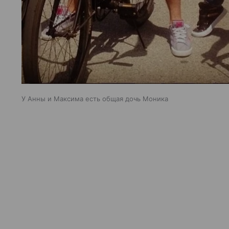
У Анны и Максима есть общая дочь Моника