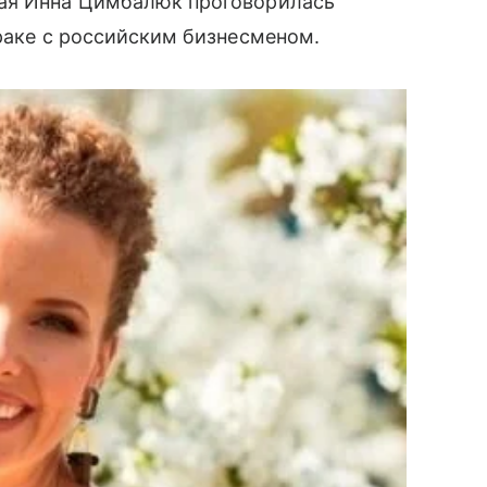
щая Инна Цимбалюк проговорилась
раке с российским бизнесменом.