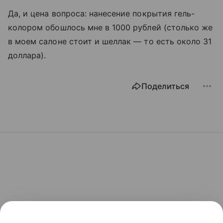
Да, и цена вопроса: нанесение покрытия гель-
колором обошлось мне в 1000 рублей (столько же
в моем салоне стоит и шеллак — то есть около 31
доллара).
Поделиться