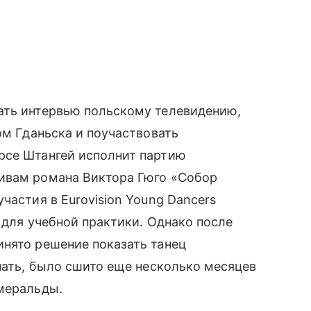
дать интервью польскому телевидению,
ом Гданьска и поучаствовать
рсе Штангей исполнит партию
ивам романа Виктора Гюго «Собор
частия в Eurovision Young Dancers
 для учебной практики. Однако после
инято решение показать танец
упать, было сшито еще несколько месяцев
смеральды.