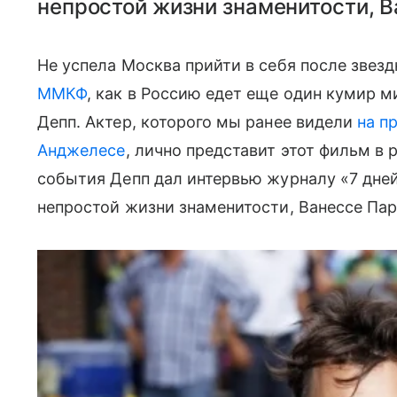
непростой жизни знаменитости, В
Не успела Москва прийти в себя после звез
ММКФ
, как в Россию едет еще один кумир
Депп. Актер, которого мы ранее видели
на п
Анджелесе
, лично представит этот фильм в р
события Депп дал интервью журналу «7 дней
непростой жизни знаменитости, Ванессе Пар