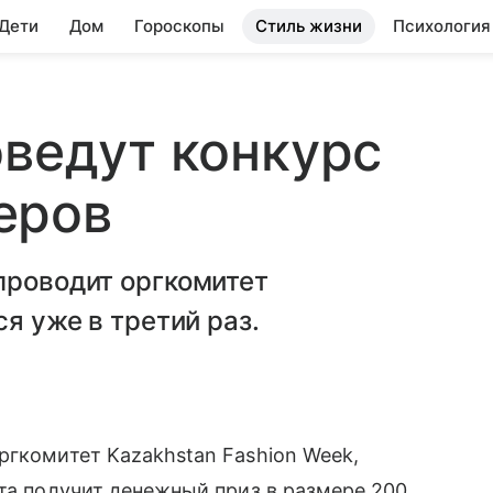
 Дети
Дом
Гороскопы
Стиль жизни
Психология
оведут конкурс
еров
проводит оргкомитет
ся уже в третий раз.
ргкомитет Kazakhstan Fashion Week,
кта получит денежный приз в размере 200