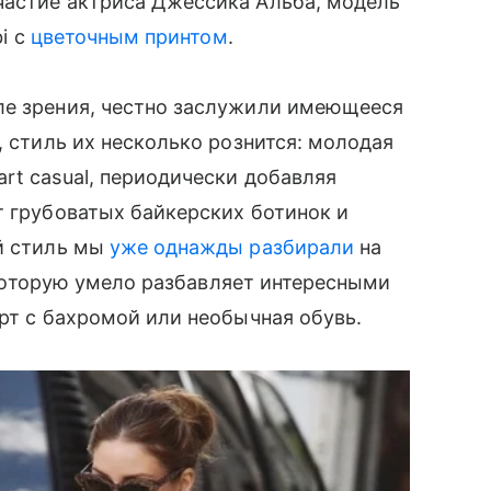
участие актриса Джессика Альба, модель
bi с
цветочным принтом
.
ле зрения, честно заслужили имеющееся
а, стиль их несколько рознится: молодая
rt casual, периодически добавляя
т грубоватых байкерских ботинок и
й стиль мы
уже однажды разбирали
на
е, которую умело разбавляет интересными
рт с бахромой или необычная обувь.