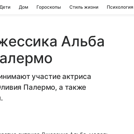
 Дети
Дом
Гороскопы
Стиль жизни
Психология
жессика Альба
Палермо
ринимают участие актриса
 Оливия Палермо, а также
.