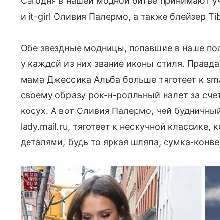
Сегодня в нашей модной битве принимают 
и it-girl Оливия Палермо, а также блейзер Ti
Обе звездные модницы, попавшие в наше по
у каждой из них звание иконы стиля. Правд
мама Джессика Альба больше тяготеет к sma
своему образу рок-н-ролльный налет за сче
косух. А вот Оливия Палермо, чей будничны
lady.mail.ru, тяготеет к нескучной классик
деталями, будь то яркая шляпа, сумка-конве