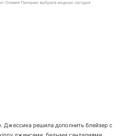
 вот Оливия Палермо выбрала модную сегодня
е. Джессика решила дополнить блейзер с
kinny джинсами, белыми сандалиями,