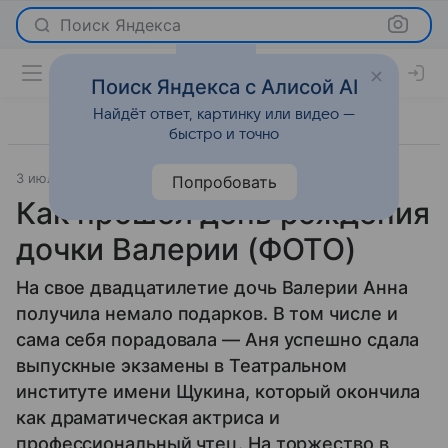
Поиск Яндекса
Поиск Яндекса с Алисой AI
Найдёт ответ, картинку или видео —
быстро и точно
3 июля 2013
7 дней
Светская жизнь
Попробовать
Как прошел день рождения
дочки Валерии (ФОТО)
На свое двадцатилетие дочь Валерии Анна
получила немало подарков. В том числе и
сама себя порадовала — Аня успешно сдала
выпускные экзамены в Театральном
институте имени Щукина, который окончила
как драматическая актриса и
профессиональный чтец. На торжество в