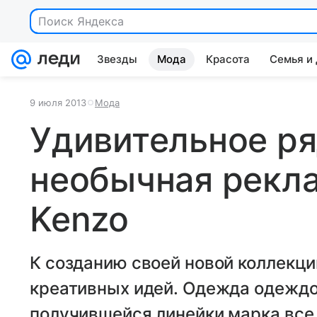
Поиск Яндекса
Звезды
Мода
Красота
Семья и
9 июля 2013
Мода
Удивительное р
необычная рекл
Kenzo
К созданию своей новой коллекци
креативных идей. Одежда одеждой
получившейся линейки марка все