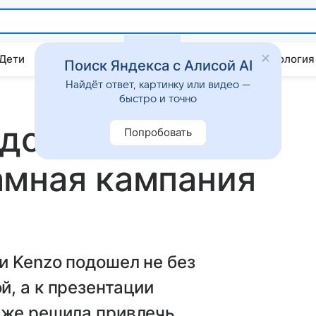
 Дети
Дом
Гороскопы
Стиль жизни
Психология
Поиск Яндекса с Алисой AI
Найдёт ответ, картинку или видео —
быстро и точно
ядом:
Попробовать
амная кампания
и Kenzo подошел не без
, а к презентации
 же решила привлечь