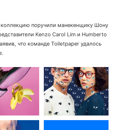
 коллекцию поручили манекенщику Шону
редставители Kenzo Carol Lim и Humberto
явив, что команде Toiletpaper удалось
е.