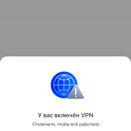
У вас включ
ён
V
P
N
Отключите, чтобы всё работало