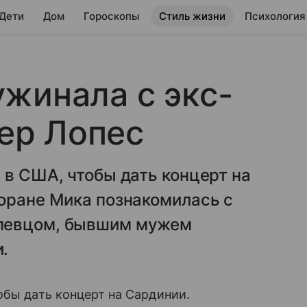
 Дети
Дом
Гороскопы
Стиль жизни
Психология
жинала с экс-
ер Лопес
 в США, чтобы дать концерт на
оране Мика познакомилась с
 певцом, бывшим мужем
.
обы дать концерт на Сардинии.