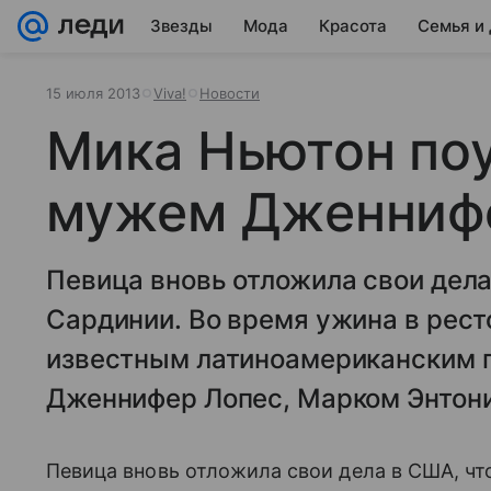
Звезды
Мода
Красота
Семья и
15 июля 2013
Viva!
Новости
Мика Ньютон поу
мужем Дженниф
Певица вновь отложила свои дела
Сардинии. Во время ужина в рест
известным латиноамериканским
Дженнифер Лопес, Марком Энтони
Певица вновь отложила свои дела в США, чт