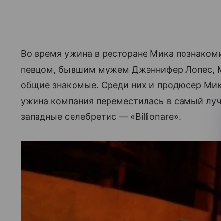
Во время ужина в ресторане Мика познаком
певцом, бывшим мужем Дженнифер Лопес, М
общие знакомые. Среди них и продюсер Мик
ужина компания переместилась в самый лучш
западные селебретис — «Billionare».