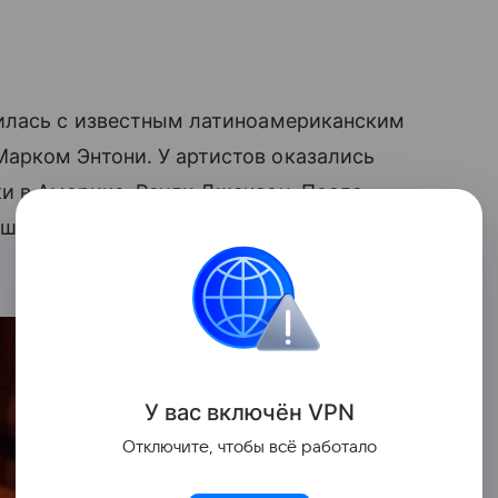
илась с известным латиноамериканским
арком Энтони. У артистов оказались
и в Америке, Ренди Джексон. После
ий клуб на острове, который так любят
У вас включ
ён
V
P
N
Отключите, чтобы всё работало