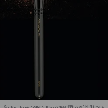
Кисть для моделирования и коррекции №Pinceau 114, Л’Этуаль,