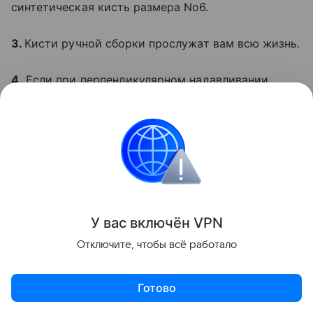
синтетическая кисть размера No6.
3.
Кисти ручной сборки прослужат вам всю жизнь.
4.
Если при перпендикулярном надавливании
кисть держит форму и не расползается, значит,
она хорошая.
5.
Регулярно очищайте кисти. Те, которыми
наносите тон, можно мыть каждый день, кисти из
натурального ворса следует мыть один раз в 2—3
месяца. Наносить на кисти бальзамы и маски не
У вас включ
ён
V
P
N
стоит — пудра и тени на таких держаться не
Отключите, чтобы всё работало
будут. Вымыв, необходимо разложить их на
полотенце и оставить на ночь.
Готово
6.
Перед тем как нанести тени на глаза, румяна на