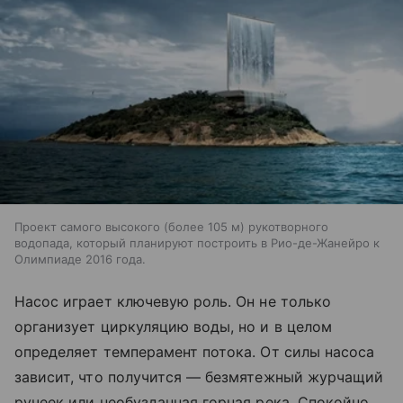
Проект самого высокого (более 105 м) рукотворного
водопада, который планируют построить в Рио-де-Жанейро к
Олимпиаде 2016 года.
Насос играет ключевую роль. Он не только
организует циркуляцию воды, но и в целом
определяет темперамент потока. От силы насоса
зависит, что получится — безмятежный журчащий
ручеек или необузданная горная река. Спокойно