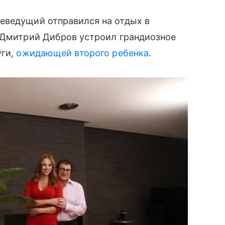
леведущий отправился на отдых в
м Дмитрий Дибров устроил грандиозное
уги,
ожидающей второго ребенка
.