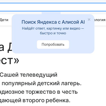
 Дети
Дом
Гороскопы
Стиль жизни
Психология
Поиск Яндекса с Алисой AI
Найдёт ответ, картинку или видео —
быстро и точно
а Диброва
Попробовать
ест»
 Сашей телеведущий
в популярный детский лагерь.
ндиозное торжество в честь
дающей второго ребенка.