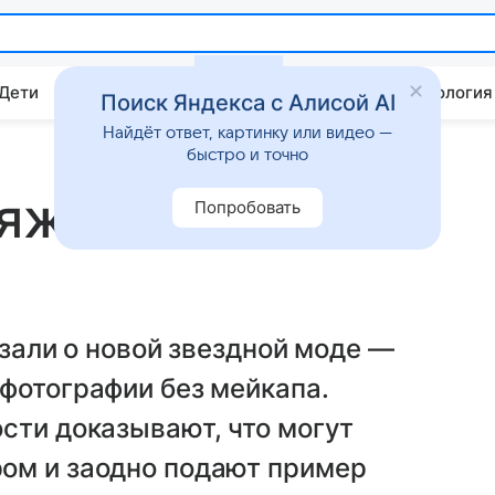
 Дети
Дом
Гороскопы
Стиль жизни
Психология
Поиск Яндекса с Алисой AI
Найдёт ответ, картинку или видео —
быстро и точно
яжа: часть 2
Попробовать
азали о новой звездной моде —
фотографии без мейкапа.
сти доказывают, что могут
ом и заодно подают пример