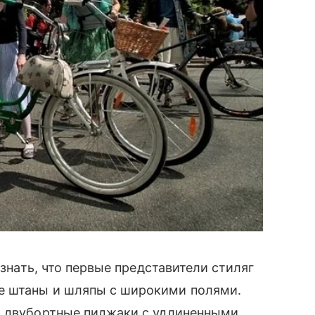
узнать, что первые представители стиляг
е штаны и шляпы с широкими полями.
, двубортные пиджаки с удлиненными