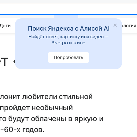
 Дети
Дом
Гороскопы
Стиль жизни
Психология
Поиск Яндекса с Алисой AI
Найдёт ответ, картинку или видео —
быстро и точно
т «День стиляг
Попробовать
олонит любители стильной
 пройдет необычный
го будут облачены в яркую и
-60-х годов.