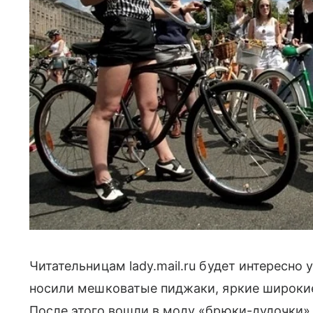
Читательницам lady.mail.ru будет интересно 
носили мешковатые пиджаки, яркие широки
После этого вошли в моду «брюки-дудочки»