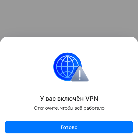
У вас включ
ён
V
P
N
Отключите, чтобы всё работало
Готово