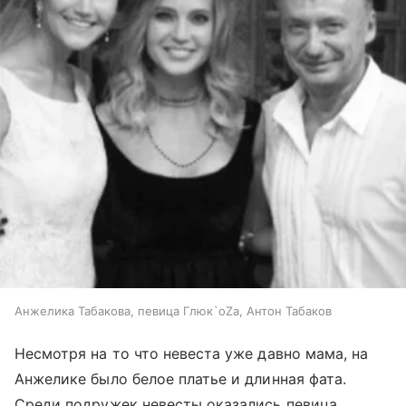
Анжелика Табакова, певица Глюк`oZa, Антон Табаков
Несмотря на то что невеста уже давно мама, на
Анжелике было белое платье и длинная фата.
Среди подружек невесты оказались певица