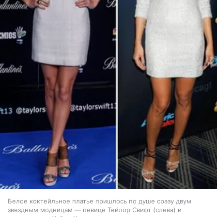
Белое коктейльное платье пришлось по душе сразу двум
звездным модницам — певице Тейлор Свифт (слева) и