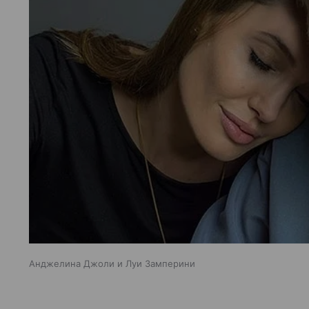
Анджелина Джоли и Луи Замперини