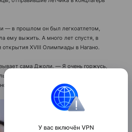
нцы, отправившие летчика в концлагерь
ни — в прошлом он был легкоатлетом,
ла ему выжить. А много лет спустя, в
и открытия XVIII Олимпиады в Нагано.
азывает сама Джоли. — Я очень горжусь,
м». Lady.mail.ru не сомневается, что у
нове столь впечатляющей истории.
У вас включ
ён
V
P
N