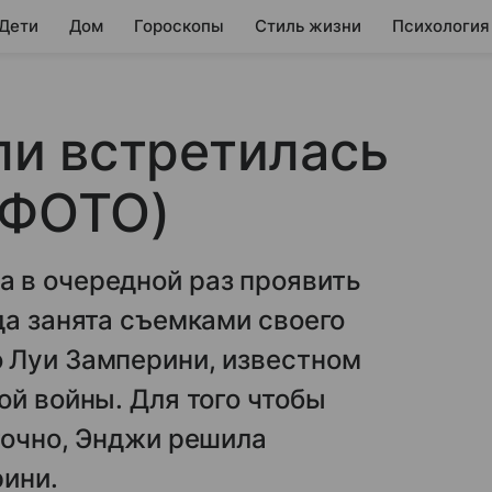
 Дети
Дом
Гороскопы
Стиль жизни
Психология
и встретилась
(ФОТО)
 в очередной раз проявить
да занята съемками своего
 Луи Замперини, известном
ой войны. Для того чтобы
точно, Энджи решила
рини.