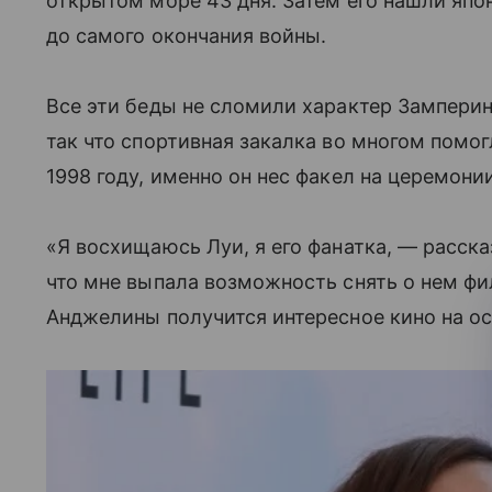
открытом море 43 дня. Затем его нашли япо
до самого окончания войны.
Все эти беды не сломили характер Зампери
так что спортивная закалка во многом помог
1998 году, именно он нес факел на церемони
«Я восхищаюсь Луи, я его фанатка, — расск
что мне выпала возможность снять о нем филь
Анджелины получится интересное кино на ос