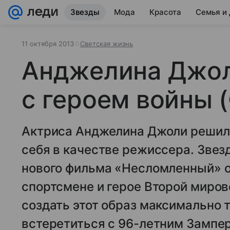
Звезды
Мода
Красота
Семья и
11 октября 2013
Светская жизнь
Анджелина Джол
с героем войны 
Актриса Анджелина Джоли решила
себя в качестве режиссера. Звез
нового фильма «Несломленный» о
спортсмене и герое Второй миров
создать этот образ максимально 
встеретиться с 96-летним Зампе