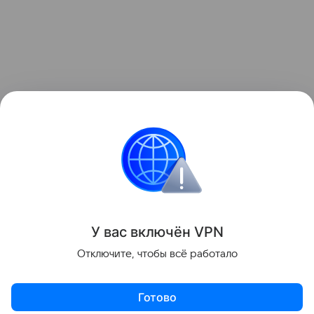
У вас включ
ён
V
P
N
Отключите, чтобы всё работало
Готово