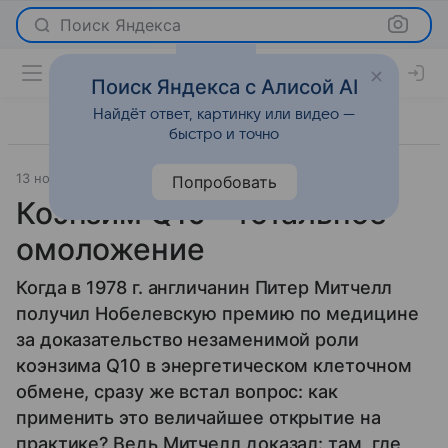
Поиск Яндекса
Поиск Яндекса с Алисой AI
Найдёт ответ, картинку или видео —
быстро и точно
13 ноября 2013
Красота
Попробовать
Коэнзим Q10 - тотальное
омоложение
Когда в 1978 г. англичанин Питер Митчелл
получил Нобелевскую премию по медицине
за доказательство незаменимой роли
коэнзима Q10 в энергетическом клеточном
обмене, сразу же встал вопрос: как
применить это величайшее открытие на
практике? Ведь Митчелл доказал: там, где