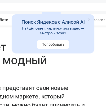
 Дети
Дом
Гороскопы
Стиль жизни
Психология
Поиск Яндекса с Алисой AI
Найдёт ответ, картинку или видео —
быстро и точно
ет
Попробовать
 модный
в представят свои новые
дном маркете, который
ости, можно будет примерить и